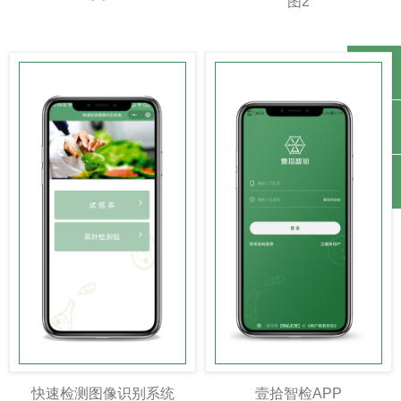
图2
图1
끅
낃
녕
快速检测图像识别系统
壹拾智检APP